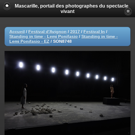
Mascarille, portail des photographes du spectacle
vivant
Accueil
/
Festival d'Avignon
/
2017
/
Festival In
/
Standing in time - Lemi Ponifasio
/
Standing in time -
Lemi Ponifasio - EZ
/
SON8748