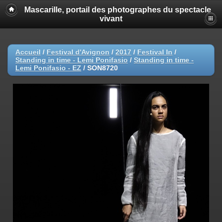
Mascarille, portail des photographes du spectacle
vivant
Accueil
/
Festival d'Avignon
/
2017
/
Festival In
/
Standing in time - Lemi Ponifasio
/
Standing in time -
Lemi Ponifasio - EZ
/
SON8720