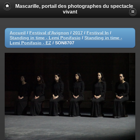
Mascarille, portail des photographes du spectacle
vivant
Accueil
/
Festival d'Avignon
/
2017
/
Festival In
/
Standing in time - Lemi Ponifasio
/
Standing in time -
Lemi Ponifasio - EZ
/
SON8707