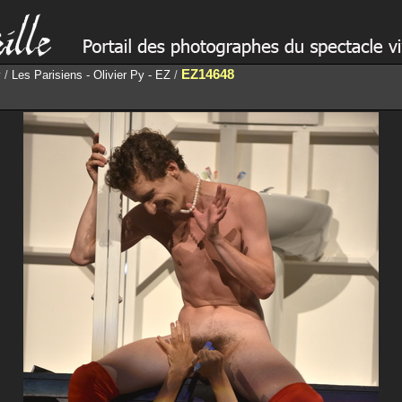
EZ14648
y
/
Les Parisiens - Olivier Py - EZ
/