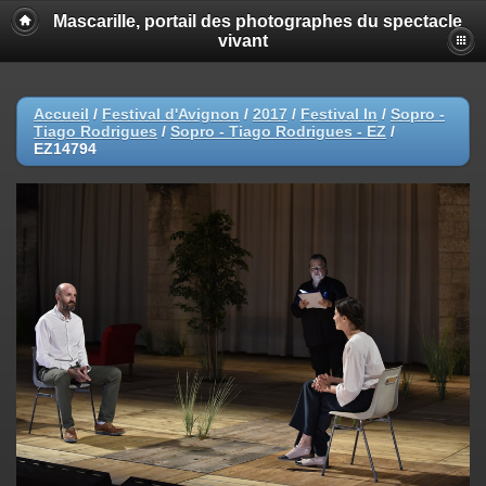
Mascarille, portail des photographes du spectacle
vivant
Accueil
/
Festival d'Avignon
/
2017
/
Festival In
/
Sopro -
Tiago Rodrigues
/
Sopro - Tiago Rodrigues - EZ
/
EZ14794