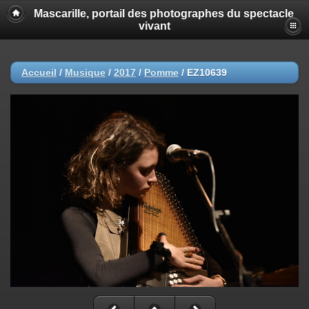
Mascarille, portail des photographes du spectacle
vivant
Accueil
/
Musique
/
2017
/
Pomme
/
EZ10639