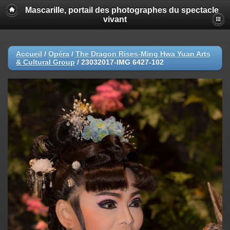
Mascarille, portail des photographes du spectacle
vivant
Accueil
/
Opéra
/
The Dragon Rises-Ming Hwa Yuan Arts
& Cultural Group
/
23032017-IMG 6427-102