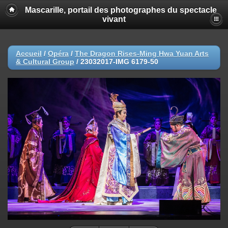
Mascarille, portail des photographes du spectacle
vivant
Accueil
/
Opéra
/
The Dragon Rises-Ming Hwa Yuan Arts
& Cultural Group
/
23032017-IMG 6179-50