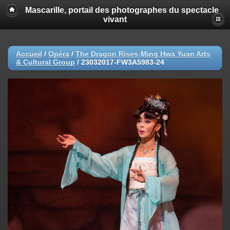
Mascarille, portail des photographes du spectacle
vivant
Accueil
/
Opéra
/
The Dragon Rises-Ming Hwa Yuan Arts
& Cultural Group
/
23032017-FW3A5983-24