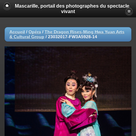
Mascarille, portail des photographes du spectacle
vivant
Accueil
/
Opéra
/
The Dragon Rises-Ming Hwa Yuan Arts
& Cultural Group
/
23032017-FW3A5928-14