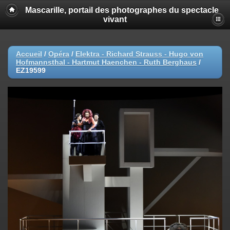
Mascarille, portail des photographes du spectacle
vivant
Accueil
/
Opéra
/
Elektra - Richard Strauss - Hugo von
Hofmannsthal - Hartmut Haenchen - Ruth Berghaus
/
EZ19599