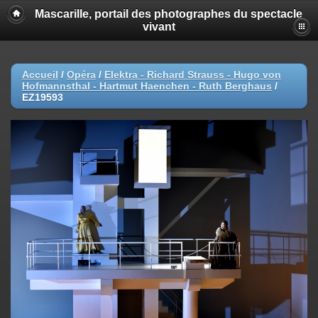
Mascarille, portail des photographes du spectacle
vivant
Accueil
/
Opéra
/
Elektra - Richard Strauss - Hugo von
Hofmannsthal - Hartmut Haenchen - Ruth Berghaus
/
EZ19593