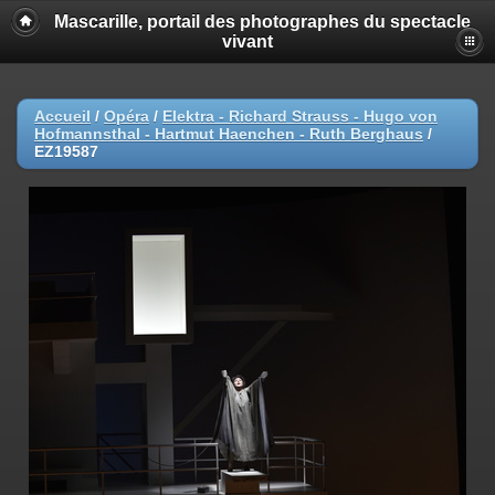
Mascarille, portail des photographes du spectacle
vivant
Accueil
/
Opéra
/
Elektra - Richard Strauss - Hugo von
Hofmannsthal - Hartmut Haenchen - Ruth Berghaus
/
EZ19587