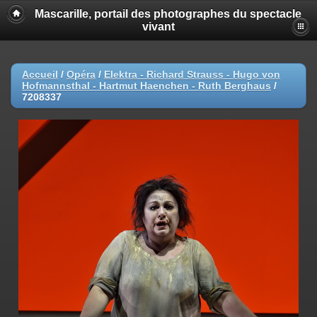
Mascarille, portail des photographes du spectacle
vivant
Accueil
/
Opéra
/
Elektra - Richard Strauss - Hugo von
Hofmannsthal - Hartmut Haenchen - Ruth Berghaus
/
7208337