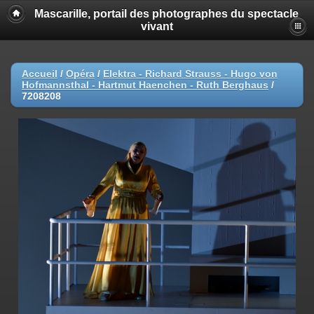
Mascarille, portail des photographes du spectacle
vivant
Accueil
/
Opéra
/
Elektra - Richard Strauss - Hugo von
Hofmannsthal - Hartmut Haenchen - Ruth Berghaus
/
7208208