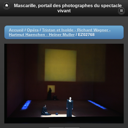
Mascarille, portail des photographes du spectacle
vivant
Accueil
/
Opéra
/
Tristan et Isolde - Richard Wagner -
Hartmut Haenchen - Heïner Muller
/
EZ02768