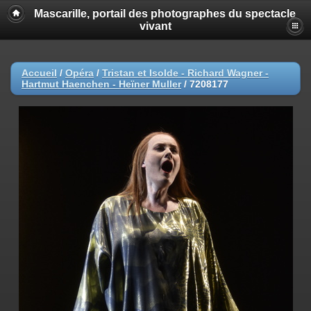
Mascarille, portail des photographes du spectacle
vivant
Accueil
/
Opéra
/
Tristan et Isolde - Richard Wagner -
Hartmut Haenchen - Heïner Muller
/
7208177