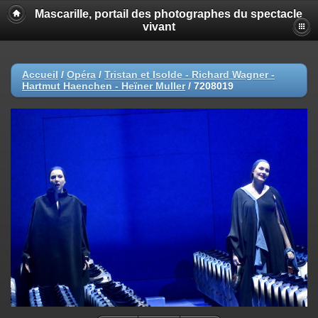
Mascarille, portail des photographes du spectacle
vivant
Accueil
/
Opéra
/
Tristan et Isolde - Richard Wagner -
Hartmut Haenchen - Heïner Muller
/
7208019