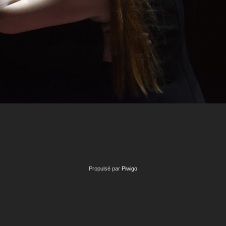
Propulsé par
Piwigo