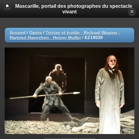
Mascarille, portail des photographes du spectacle
vivant
Accueil
/
Opéra
/
Tristan et Isolde - Richard Wagner -
Hartmut Haenchen - Heïner Muller
/
EZ19539