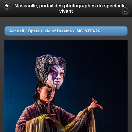
Mascarille, portail des photographes du spectacle
vivant
Accueil
/
Opéra
/
Isle of Dreams
/
IMG 0373-26