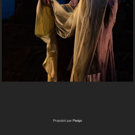
Propulsé par
Piwigo