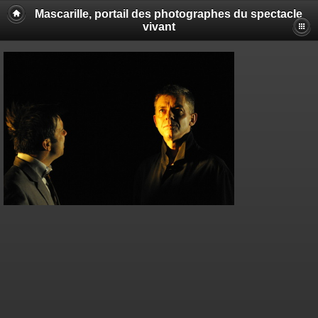
Mascarille, portail des photographes du spectacle
vivant