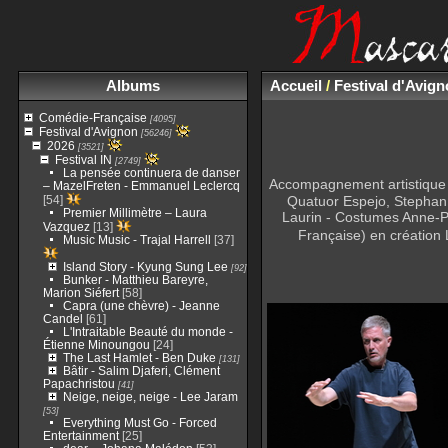
Albums
Accueil
/
Festival d'Avig
Comédie-Française
[4095]
Festival d'Avignon
[56246]
2026
[3521]
Festival IN
[2749]
La pensée continuera de danser
Accompagnement artistique e
– MazelFreten - Emmanuel Leclercq
[54]
Quatuor Espejo, Stephan 
Premier Millimètre – Laura
Laurin - Costumes Anne-Pa
Vazquez
[13]
Française) en création 
Music Music - Trajal Harrell
[37]
Island Story - Kyung Sung Lee
[92]
Bunker - Matthieu Bareyre,
Marion Siéfert
[58]
Capra (une chèvre) - Jeanne
Candel
[61]
L'Intraitable Beauté du monde -
Étienne Minoungou
[24]
The Last Hamlet - Ben Duke
[131]
Bâtir - Salim Djaferi, Clément
Papachristou
[41]
Neige, neige, neige - Lee Jaram
[53]
Everything Must Go - Forced
Entertainment
[25]