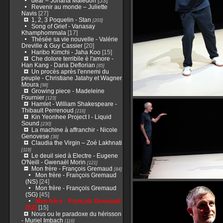
dear – Johana Malédon
[53]
Revenir au monde – Juliette
Navis
[27]
1, 2, 3 Poquelin - Stan
[203]
Song of Grief - Vanasay
Khamphommala
[17]
Thésée sa vie nouvelle - Valérie
Dreville & Guy Cassier
[20]
Haribo Kimchi - Jaha Koo
[15]
Che dolore terribile è l'amore -
Han Kang - Daria Deflorian
[85]
Un procès après l'ennemi du
peuple - Christiane Jatahy et Wagner
Moura
[98]
Growing piece - Madeleine
Fournier
[123]
Hamlet - William Shakespeare -
Thibault Perrenoud
[216]
Kin Yeonhee Project I - Liquid
Sound
[230]
La machine à affranchir - Nicole
Genovese
[38]
Claudia the Virgin – Zoé Lakhnati
[119]
Le deuil sied à Electre - Eugene
O'Neill - Gwenaël Morin
[121]
Mon frère - François Gremaud
[84]
Mon frère - François Gremaud
(NS)
[24]
Mon frère - François Gremaud
(SG)
[45]
Mon frère - François Gremaud
(EZ)
[15]
Nous ou le paradoxe du hérisson
- Muriel Imbach
[116]