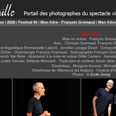
non
/
2026
/
Festival IN
/
Mon frère - François Gremaud
/
Mon frère
Mon frère
Mise en scène : François Grem
Avec : Christian Gremaud, François
t linguistique Emmanuelle Laborit, Jennifer Lesage-David - Compositi
Eicher - Dramaturgie François Gremaud - Scénographie François Grema
trick Van Brée - Assistanat à la mise en scène Odile Cantero - Assista
Lorette Gervaix, Mélanie Monnard - Traduction et surtitres Sarah-Jane 
Doutreleau, Morgane Kursner, Michaë
Chartreuse de Villeneuve lez Avignon - Festival d'Av
Photos :
© Emile Zeizig