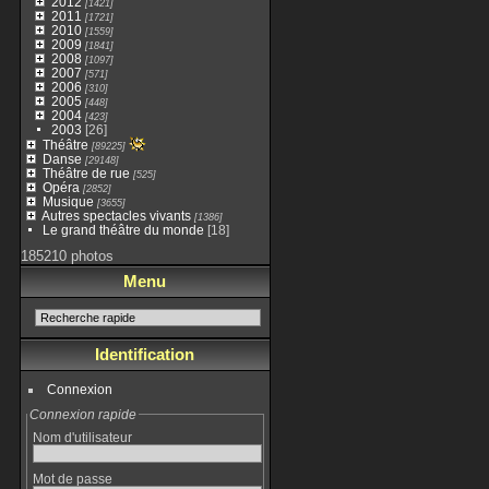
2012
[1421]
2011
[1721]
2010
[1559]
2009
[1841]
2008
[1097]
2007
[571]
2006
[310]
2005
[448]
2004
[423]
2003
[26]
Théâtre
[89225]
Danse
[29148]
Théâtre de rue
[525]
Opéra
[2852]
Musique
[3655]
Autres spectacles vivants
[1386]
Le grand théâtre du monde
[18]
185210 photos
Menu
Identification
Connexion
Connexion rapide
Nom d'utilisateur
Mot de passe