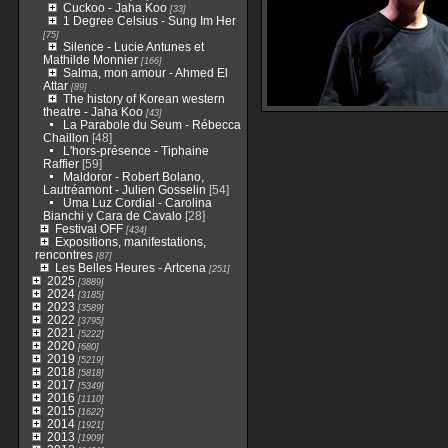
Cuckoo - Jaha Koo
[33]
1 Degree Celsius - Sung Im Her
[75]
Silence - Lucie Antunes et
Mathilde Monnier
[166]
Salma, mon amour - Ahmed El
Attar
[89]
The history of Korean western
theatre - Jaha Koo
[43]
La Parabole du Seum - Rébecca
Chaillon
[48]
L'hors-présence - Tiphaine
Raffier
[59]
Maldoror - Robert Bolano,
Lautréamont - Julien Gosselin
[54]
Uma Luz Cordial - Carolina
Bianchi y Cara de Cavalo
[28]
Festival OFF
[434]
Expositions, manifestations,
rencontres
[87]
Les Belles Heures - Artcena
[251]
2025
[3889]
2024
[3185]
2023
[3589]
2022
[3795]
2021
[5222]
2020
[680]
2019
[5219]
2018
[5818]
2017
[5349]
2016
[1110]
2015
[1622]
2014
[1921]
2013
[1909]