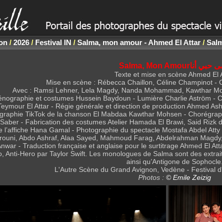
non
/
2026
/
Festival IN
/
Salma, mon amour - Ahmed El Attar
/
Salm
Texte et mise en scène Ahmed El A
Mise en scène : Rébecca Chaillon, Céline Champinot -
Avec : Ramsi Lehner, Lela Magdy, Nanda Mohammad, Kawthar Mo
nographie et costumes Hussein Baydoun - Lumière Charlie Aström -
eymour El Attar - Régie générale et direction de production Ahmed As
régraphie TikTok de la chanson El Mabdaa Kawthar Mohsen - Chorégrap
Saber - Fabrication des costumes Atelier Hamada El Brawi, Said Rizk de
e l’affiche Hana Gamal - Photographie du spectacle Mostafa Abdel Att
brouni, Abdo Ashraf, Alaa Sayed, Mahmoud Farag, Abdelrahman Magdy
war - Traduction française et anglaise pour le surtitrage Ahmed El Attar
nti-Hero par Taylor Swift. Les monologues de Salma sont des extraits 
ainsi qu’Antigone de Sophocle
L'Autre Scène du Grand Avignon, Vedène - Festival d'A
Photos :
© Emile Zeizig