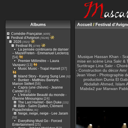
Albums
Accueil
/
Festival d'Avig
Comédie-Française
[4095]
Festival d'Avignon
[56246]
2026
[3521]
Festival IN
[2749]
La pensée continuera de danser
– MazelFreten - Emmanuel Leclercq
Musique Hassan Khan - Scé
[54]
Premier Millimètre – Laura
mise en scène Lina Sakr & T
Vazquez
[13]
Surtitrage Lina Sakr - Cho
Music Music - Trajal Harrell
[37]
- Construction du décor Amr 
Jean Vinet - Photographie d
Island Story - Kyung Sung Lee
[92]
production Dunia El Ga
Bunker - Matthieu Bareyre,
Marion Siéfert
[58]
Abdallah Ahmed, Islam An
Capra (une chèvre) - Jeanne
Mabda2 par Marwan Pablo, A
Candel
[61]
L'Intraitable Beauté du monde -
Étienne Minoungou
[24]
The Last Hamlet - Ben Duke
[131]
Bâtir - Salim Djaferi, Clément
Papachristou
[41]
Neige, neige, neige - Lee Jaram
[53]
Everything Must Go - Forced
Entertainment
[25]