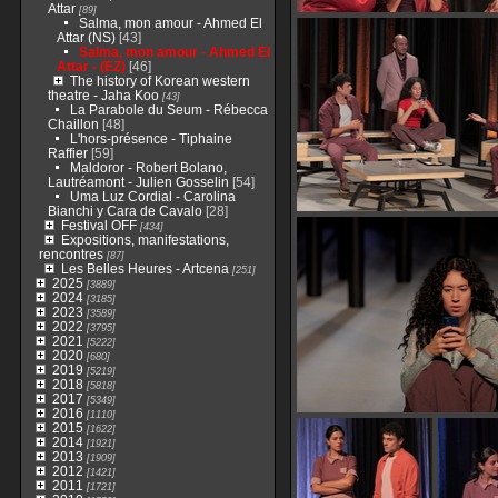
Attar
[89]
Salma, mon amour - Ahmed El
Attar (NS)
[43]
Salma, mon amour - Ahmed El
Attar - (EZ)
[46]
The history of Korean western
theatre - Jaha Koo
[43]
La Parabole du Seum - Rébecca
Chaillon
[48]
L'hors-présence - Tiphaine
Raffier
[59]
Maldoror - Robert Bolano,
Lautréamont - Julien Gosselin
[54]
Uma Luz Cordial - Carolina
Bianchi y Cara de Cavalo
[28]
Festival OFF
[434]
Expositions, manifestations,
rencontres
[87]
Les Belles Heures - Artcena
[251]
2025
[3889]
2024
[3185]
2023
[3589]
2022
[3795]
2021
[5222]
2020
[680]
2019
[5219]
2018
[5818]
2017
[5349]
2016
[1110]
2015
[1622]
2014
[1921]
2013
[1909]
2012
[1421]
2011
[1721]