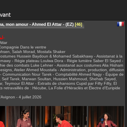
a, mon amour - Ahmed El Attar - (EZ)
46
Salma, Mon Amourلمى حبي أنا-
ttar
 Compagnie Dans le ventre
hsen, Salah Morad, Mostafa Shaker
 Costumes Hussein Baydoun & Mohamed Sabakhawy - Assistanat à la
hmawy - Régie plateau Loulwa Dora - Régie lumière Saber El Sayed -
hie des combats Luke Lehner - Assistanat aux costumes Alia Hisham
signs, Atelier Ahmed Moustafa - Administration, production, diffusion
y - Communication Nour Tarek - Comptabilité Ahmed Nagy - Équipe de
, Seif Tarek, Marwan Soultan, Hussien Mahmoud, Shehab Sayed,
, Teymour El Attar - Extraits de chansons Cupid par Fifty Fifty, El
retravaillés de : Hécube, La Folie d'Héraclès et Électre d'Euripide
.
vignon - 4 juillet 2026