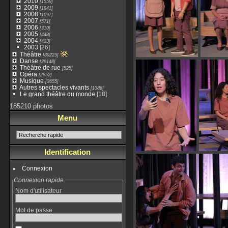
2010
[1559]
2009
[1841]
2008
[1097]
2007
[571]
2006
[310]
2005
[448]
2004
[423]
2003
[26]
Théâtre
[89225]
Danse
[29148]
Théâtre de rue
[525]
Opéra
[2852]
Musique
[3655]
Autres spectacles vivants
[1386]
Le grand théâtre du monde
[18]
185210 photos
Menu
Identification
Connexion
Connexion rapide
Nom d'utilisateur
Mot de passe