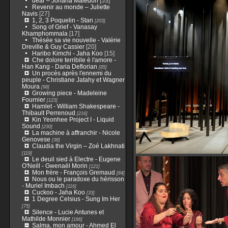
dear – Johana Malédon
[53]
Revenir au monde – Juliette
Navis
[27]
1, 2, 3 Poquelin - Stan
[203]
Song of Grief - Vanasay
Khamphommala
[17]
Thésée sa vie nouvelle - Valérie
Dreville & Guy Cassier
[20]
Haribo Kimchi - Jaha Koo
[15]
Che dolore terribile è l'amore -
Han Kang - Daria Deflorian
[85]
Un procès après l'ennemi du
peuple - Christiane Jatahy et Wagner
Moura
[98]
Growing piece - Madeleine
Fournier
[123]
Hamlet - William Shakespeare -
Thibault Perrenoud
[216]
Kin Yeonhee Project I - Liquid
Sound
[230]
La machine à affranchir - Nicole
Genovese
[38]
Claudia the Virgin – Zoé Lakhnati
[119]
Le deuil sied à Electre - Eugene
O'Neill - Gwenaël Morin
[121]
Mon frère - François Gremaud
[84]
Nous ou le paradoxe du hérisson
- Muriel Imbach
[116]
Cuckoo - Jaha Koo
[33]
1 Degree Celsius - Sung Im Her
[75]
Silence - Lucie Antunes et
Mathilde Monnier
[166]
Salma, mon amour - Ahmed El