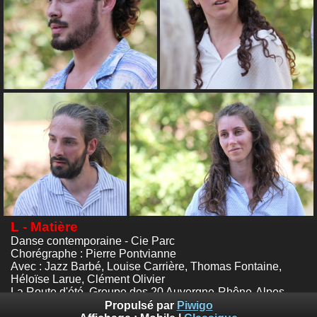
L - Matière
Danse contemporaine - Cie Parc
Chorégraphe : Pierre Pontvianne
Avec : Jazz Barbé, Louise Carrière, Thomas Fontaine,
Héloïse Larue, Clément Olivier
La Route d'été, Groupe des 20 Auvergne-Rhône-Alpes
Le GOLA, domaine du Grand Murier, Annonay, Ardèche
Propulsé par
Piwigo