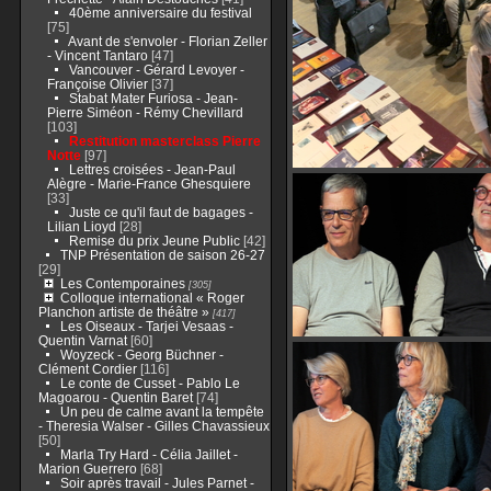
40ème anniversaire du festival
[75]
Avant de s'envoler - Florian Zeller
- Vincent Tantaro
[47]
Vancouver - Gérard Levoyer -
Françoise Olivier
[37]
Stabat Mater Furiosa - Jean-
Pierre Siméon - Rémy Chevillard
[103]
Restitution masterclass Pierre
Notte
[97]
Lettres croisées - Jean-Paul
Alègre - Marie-France Ghesquiere
[33]
Juste ce qu'il faut de bagages -
Lilian Lioyd
[28]
Remise du prix Jeune Public
[42]
TNP Présentation de saison 26-27
[29]
Les Contemporaines
[305]
Colloque international « Roger
Planchon artiste de théâtre »
[417]
Les Oiseaux - Tarjei Vesaas -
Quentin Varnat
[60]
Woyzeck - Georg Büchner -
Clément Cordier
[116]
Le conte de Cusset - Pablo Le
Magoarou - Quentin Baret
[74]
Un peu de calme avant la tempête
- Theresia Walser - Gilles Chavassieux
[50]
Marla Try Hard - Célia Jaillet -
Marion Guerrero
[68]
Soir après travail - Jules Parnet -