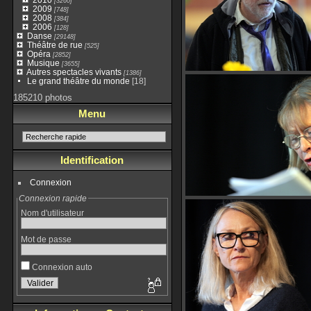
[3260]
2009
[748]
2008
[384]
2006
[128]
Danse
[29148]
Théâtre de rue
[525]
Opéra
[2852]
Musique
[3655]
Autres spectacles vivants
[1386]
Le grand théâtre du monde
[18]
185210 photos
Menu
Identification
Connexion
Connexion rapide
Nom d'utilisateur
Mot de passe
Connexion auto