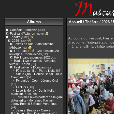
Albums
Accueil
/
Théâtre
/
2026
/
Comédie-Française
[4095]
Festival d'Avignon
[56246]
Théâtre
[89225]
Au cours du Festival, Pierre
2026
[4392]
direction et l’interprétation 
Textes en l'air - Saint Antoine
à faire jaillir la vitalité
l'Abbaye
[413]
La Route d'été - Groupes des 20
Auvergne-Rhône-Alpes
[350]
Prix Incandescences 2026
[411]
Radio Live Vivantes - Vivantes -
Aurélie Charon
[65]
Festival de la Dombes
[850]
Fête de famille - Pierre Notte
[65]
Sur le Quai - Denise Bonal - Julie
Gambaudo
[51]
Pyramide - Copi - Jérome Orsi
[62]
Lectures
[16]
Love & Money - Denis Kelly -
Mathilde Pous
[79]
Tous mes rêves partent de la gare
d'Austerlitz - Mohamed Kacimi -
Jenny Bennitt & Benoit Véronique
[74]
Jean et Béatrice - Carole
Fréchette - Alain Destouches
[41]