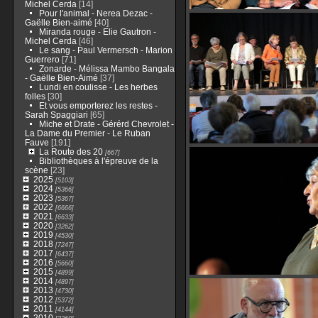
Michel Cerda
[14]
Pour l'animal - Nerea Dezac -
Gaëlle Bien-aimé
[40]
Miranda rouge - Elie Gautron -
Michel Cerda
[46]
Le sang - Paul Vermersch - Marion
Guerrero
[71]
Zonarde - Mélissa Mambo Bangala
- Gaëlle Bien-Aimé
[37]
Lundi en coulisse - Les herbes
folles
[30]
Et vous emporterez les restes -
Sarah Spaggiari
[65]
Miche et Drate - Gérérd Chevrolet -
La Dame du Premier - Le Ruban
Fauve
[191]
La Route des 20
[667]
Bibliothèques à l'épreuve de la
scène
[23]
2025
[5103]
2024
[5366]
2023
[5367]
2022
[6666]
2021
[6633]
2020
[3262]
2019
[4530]
2018
[7247]
2017
[6437]
2016
[5660]
2015
[4899]
2014
[4897]
2013
[4730]
2012
[5372]
2011
[4144]
2010