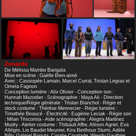
Zonarde
De Mélissa Mambo Bangala
Mise en scène : Gaëlle Bien-aimé
Avec : Cassiopée Lamain, Marcel Currat, Tristan Legras et
Ornela Fagnon
Conception lumière : Alix Olivier - Conception son :
Hannah Mazodier - Scénographie : Maya Ali - Direction
technique/Régie générale : Tristan Blanchot - Régie et
stock costume : Thérèse Mennecier - Régie lumière :
Timothée Beaucé - Électricité : Eugénie Leciak - Régie son
: Milan Triscornia - Aide scénographie : Alegria Martinez
Mudry - Atelier costume : Thibault Affre, Allison Agnel, Eva
Allègre, Lio Baudet Meunier, Kira Berthoux Sturm, Adèle
Billy, Gabriel Boguta, Coralie Courtade, Wendy Gauthier,