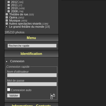
2012
[395]
2011
[27]
2010
[1439]
2008
[798]
Théâtre de rue
[525]
Opéra
[2852]
Musique
[3655]
Autres spectacles vivants
[1386]
Le grand théâtre du monde
[18]
185210 photos
Menu
Identification
Connexion
Connexion rapide
Nom d'utilisateur
Mot de passe
Connexion auto
Informations - Contacts