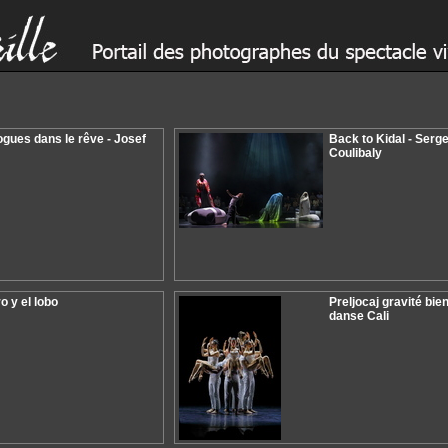
ogues dans le rêve - Josef
Back to Kidal - Serg
j
Coulibaly
o y el lobo
Preljocaj gravité bie
danse Cali