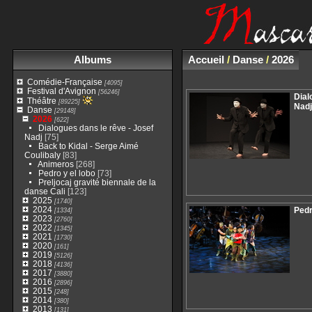
Albums
Accueil
/
Danse
/
2026
Comédie-Française
[4095]
Festival d'Avignon
[56246]
Dial
Théâtre
[89225]
Nad
Danse
[29148]
2026
[622]
Dialogues dans le rêve - Josef
Nadj
[75]
Back to Kidal - Serge Aimé
Coulibaly
[83]
Animeros
[268]
Pedro y el lobo
[73]
Preljocaj gravité biennale de la
danse Cali
[123]
2025
[1740]
2024
Pedr
[1334]
2023
[2760]
2022
[1345]
2021
[1730]
2020
[161]
2019
[5126]
2018
[4136]
2017
[3880]
2016
[2896]
2015
[248]
2014
[380]
2013
[131]