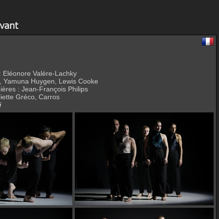
: Eléonore Valère-Lachky
no, Yamuna Huygen, Lewis Cooke
ières : Jean-François Philips
iette Gréco, Carros
i