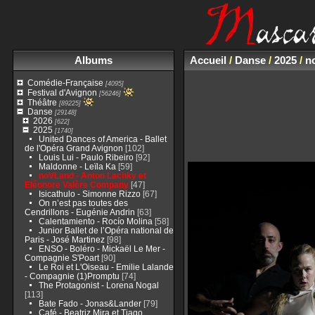
Albums
Accueil
/
Danse
/
2025
/
n
Comédie-Française
[4095]
Festival d'Avignon
[56246]
Théâtre
[89225]
Danse
[29148]
2026
[622]
2025
[1740]
United Dances of America - Ballet
de l'Opéra Grand Avignon
[102]
Louis Lui - Paulo Ribeiro
[92]
Maldonne - Leïla Ka
[59]
noVLand - Anton Lachky et
Eléonore Valère Company
[47]
Isicathulo - Simonne Rizzo
[67]
On n’est pas toutes des
Cendrillons - Eugénie Andrin
[63]
Calentamiento - Rocío Molina
[58]
Junior Ballet de l’Opéra national de
Paris - José Martinez
[98]
ENSO - Boléro - Mickaël Le Mer -
Compagnie S'Poart
[90]
Le Roi et L'Oiseau - Emilie Lalande
- Compagnie (1)Promptu
[74]
The Protagonist - Lorena Nogal
[113]
Bate Fado - Jonas&Lander
[79]
Café - Beatriz Mira et Tiago