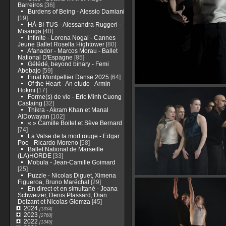
Barreiros
[36]
Burdens of Being - Alessio Damiani
[19]
HÀ-BI-TUS - Alessandra Ruggeri -
Misanga
[40]
Infinite - Lorena Nogal - Cannes
Jeune Ballet Rosella Hightower
[80]
Afanador - Marcos Morau - Ballet
National D'Espagne
[85]
Gélédé, beyond binary - Femi
Abebajo
[59]
Final Montpellier Danse 2025
[64]
Of the Heart - An etude - Armin
Hokmi
[17]
Forme(s) de vie - Eric Minh Cuong
Castaing
[32]
Thikra - Akram Khan et Manal
AlDowayan
[102]
« » Camille Boitel et Sève Bernard
[74]
La Valse de la mort rouge - Edgar
Poe - Ricardo Moreno
[58]
Ballet National de Marseille
(LA)HORDE
[33]
Mobula - Jean-Camille Goimard
[25]
Puzzle - Nicolas Diguet, Ximena
Figueroa, Bruno Maréchal
[29]
En direct et en simultané - Joana
Schweizer, Denis Plassard, Dian
Delzant et Nicolas Giemza
[45]
2024
[1334]
2023
[2760]
2022
[1345]