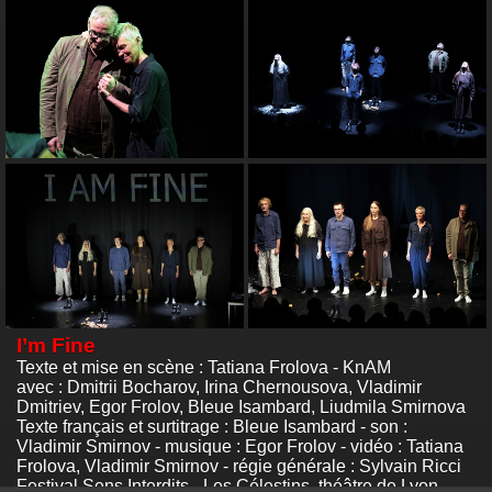
I’m Fine
Texte et mise en scène : Tatiana Frolova - KnAM
avec : Dmitrii Bocharov, Irina Chernousova, Vladimir
Dmitriev, Egor Frolov, Bleue Isambard, Liudmila Smirnova
Texte français et surtitrage : Bleue Isambard - son :
Vladimir Smirnov - musique : Egor Frolov - vidéo : Tatiana
Frolova, Vladimir Smirnov - régie générale : Sylvain Ricci
Festival Sens Interdits - Les Célestins, théâtre de Lyon –